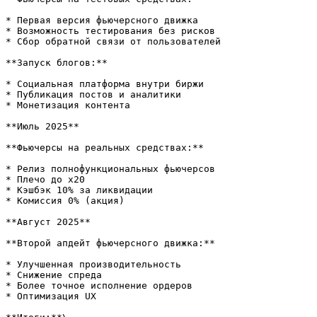
* Первая версия фьючерсного движка

* Возможность тестирования без рисков

* Сбор обратной связи от пользователей

**Запуск блогов:**

* Социальная платформа внутри биржи

* Публикация постов и аналитики

* Монетизация контента

**Июль 2025**

**Фьючерсы на реальных средствах:**

* Релиз полнофункциональных фьючерсов

* Плечо до x20

* Кэшбэк 10% за ликвидации

* Комиссия 0% (акция)

**Август 2025**

**Второй апдейт фьючерсного движка:**

* Улучшенная производительность

* Снижение спреда

* Более точное исполнение ордеров

* Оптимизация UX
