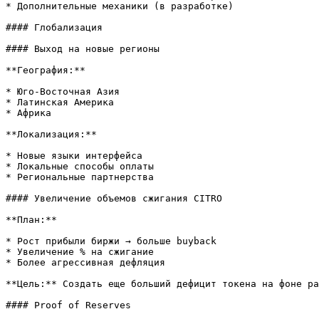
* Дополнительные механики (в разработке)

#### Глобализация

#### Выход на новые регионы

**География:**

* Юго-Восточная Азия

* Латинская Америка

* Африка

**Локализация:**

* Новые языки интерфейса

* Локальные способы оплаты

* Региональные партнерства

#### Увеличение объемов сжигания CITRO

**План:**

* Рост прибыли биржи → больше buyback

* Увеличение % на сжигание

* Более агрессивная дефляция

**Цель:** Создать еще больший дефицит токена на фоне ра
#### Proof of Reserves
