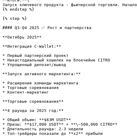
**Итоги:**\

Запуск ключевого продукта - фьючерсной торговли. Начало
{% endstep %}

{% step %}

#### Q3-Q4 2025 ✅ Рост и партнерства

**Октябрь 2025**

**Интеграция C-Wallet:**

* Первый партнерский проект

* Некастодиальный кошелек на блокчейне CITRO

* Упрощенный депозит/вывод

**Запуск активного маркетинга:**

* Расширение команды маркетинга

* Торговые соревнования

* Контент-маркетинг

**Торговые соревнования**

**4 раунда за 2025 год:**

* Общий объем: **$63M USDT**

* Призы: **$17,000 USDT** + **\~500,000 CITRO**

* Длительность раунда: 2-3 недели

* Топ-трейдеры показали до **x2** прибыли
