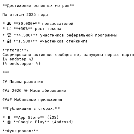
**Достижение основных метрик**

По итогам 2025 года:

* 👥 **30,000+** пользователей

* 📈 **+50%** рост токена

* 🏆 **4,500+** участников реферальной программы

* 🔐 **1,500+** участников стейкинга

**Итоги:**\

Сформировано активное сообщество, запущены первые партн
{% endstep %}

{% endstepper %}

***

## Планы развития

### 2026 🎯 Масштабирование

#### Мобильные приложения

**Публикация в сторах:**

* 📱 **App Store** (iOS)

* 🤖 **Google Play** (Android)

**Функционал:**
