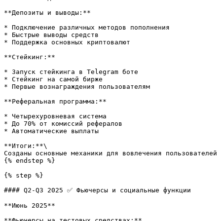
**Депозиты и выводы:**

* Подключение различных методов пополнения

* Быстрые выводы средств

* Поддержка основных криптовалют

**Стейкинг:**

* Запуск стейкинга в Telegram боте

* Стейкинг на самой бирже

* Первые вознаграждения пользователям

**Реферальная программа:**

* Четырехуровневая система

* До 70% от комиссий рефералов

* Автоматические выплаты

**Итоги:**\

Созданы основные механики для вовлечения пользователей 
{% endstep %}

{% step %}

#### Q2-Q3 2025 ✅ Фьючерсы и социальные функции

**Июнь 2025**

**Фьючерсы на тестовых средствах:**
