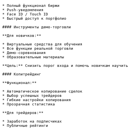
* Полный функционал биржи

* Push-уведомления

* Face ID / Touch ID

* Быстрый доступ к портфолио

#### Инструменты демо-торговли

**Для новичков:**

* Виртуальные средства для обучения

* Все функции реальной торговли

* Демо-соревнования

* Образовательные материалы

**Цель:** Снизить порог входа и помочь новичкам научить
#### Копитрейдинг

**Функционал:**

* Автоматическое копирование сделок

* Выбор успешных трейдеров

* Гибкие настройки копирования

* Прозрачная статистика

**Для трейдеров:**

* Заработок на подписчиках

* Публичные рейтинги
