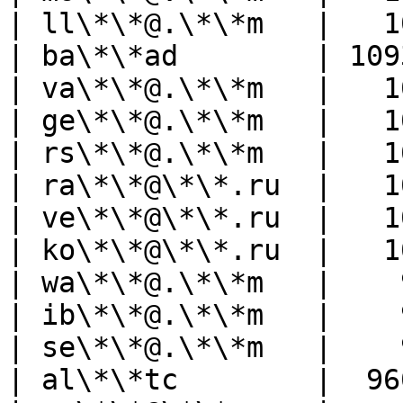
| ll\*\*@.\*\*m   |   1
| ba\*\*ad        | 109
| va\*\*@.\*\*m   |   1
| ge\*\*@.\*\*m   |   1
| rs\*\*@.\*\*m   |   1
| ra\*\*@\*\*.ru  |   1
| ve\*\*@\*\*.ru  |   1
| ko\*\*@\*\*.ru  |   1
| wa\*\*@.\*\*m   |    
| ib\*\*@.\*\*m   |    
| se\*\*@.\*\*m   |    
| al\*\*tc        |  96