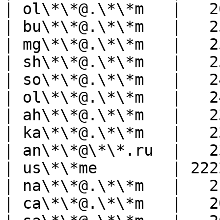
| ol\*\*@.\*\*m   |   2
| bu\*\*@.\*\*m   |   2
| mg\*\*@.\*\*m   |   2
| sh\*\*@.\*\*m   |   2
| so\*\*@.\*\*m   |   2
| ol\*\*@.\*\*m   |   2
| ah\*\*@.\*\*m   |   2
| ka\*\*@.\*\*m   |   2
| an\*\*@\*\*.ru  |   2
| us\*\*me        | 222
| na\*\*@.\*\*m   |   2
| ca\*\*@.\*\*m   |   2