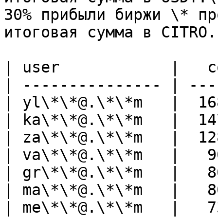
30% прибыли биржи \* пр
итоговая сумма в CITRO.

| user            |   c
| --------------- | ---
| yl\*\*@.\*\*m   |  16
| ka\*\*@.\*\*m   |  14
| za\*\*@.\*\*m   |  12
| va\*\*@.\*\*m   |   9
| gr\*\*@.\*\*m   |   8
| ma\*\*@.\*\*m   |   8
| me\*\*@.\*\*m   |   7