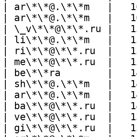
| ar\*\*@.\*\*m   |   1
| ar\*\*@.\*\*m   |   1
| \_v\*\*@\*\*.ru |   1
| li\*\*@.\*\*m   |   1
| ri\*\*@\*\*.ru  |   1
| me\*\*@\*\*.ru  |   1
| be\*\*ra        |   1
| sh\*\*@.\*\*m   |   1
| ar\*\*@.\*\*m   |   1
| ba\*\*@\*\*.ru  |   1
| ve\*\*@\*\*.ru  |   1
| gi\*\*@\*\*.ru  |   1