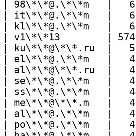
| 98\*\*@.\*\*m   |   6
| it\*\*@.\*\*m   |   6
| kl\*\*@.\*\*m   |   6
| v1\*\*13        | 574
| ku\*\*@\*\*.ru  |   5
| el\*\*@.\*\*m   |   4
| al\*\*@\*\*.ru  |   4
| se\*\*@.\*\*m   |   4
| ss\*\*@.\*\*m   |   4
| me\*\*@\*\*.m   |   4
| al\*\*@.\*\*m   |   4
| po\*\*@.\*\*m   |   4
| ba\*\*@.\*\*m   |   4