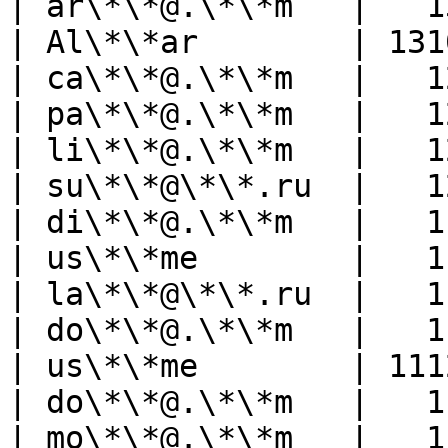
| ar\*\*@.\*\*m   |   1
| Al\*\*ar        | 131
| ca\*\*@.\*\*m   |   1
| pa\*\*@.\*\*m   |   1
| li\*\*@.\*\*m   |   1
| su\*\*@\*\*.ru  |   1
| di\*\*@.\*\*m   |   1
| us\*\*me        |   1
| la\*\*@\*\*.ru  |   1
| do\*\*@.\*\*m   |   1
| us\*\*me        | 111
| do\*\*@.\*\*m   |   1
| mo\*\*@.\*\*m   |   1