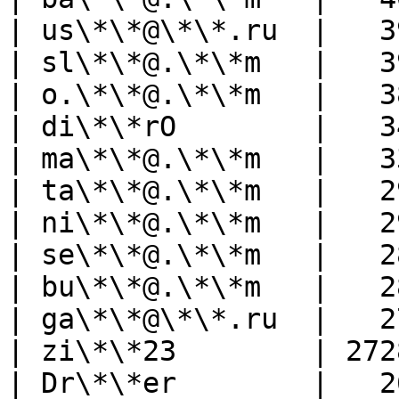
| us\*\*@\*\*.ru  |   3
| sl\*\*@.\*\*m   |   3
| o.\*\*@.\*\*m   |   3
| di\*\*rO        |   3
| ma\*\*@.\*\*m   |   3
| ta\*\*@.\*\*m   |   2
| ni\*\*@.\*\*m   |   2
| se\*\*@.\*\*m   |   2
| bu\*\*@.\*\*m   |   2
| ga\*\*@\*\*.ru  |   2
| zi\*\*23        | 272
| Dr\*\*er        |   2