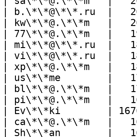
| sa\*\*@.\*\*m   |   2
| b.\*\*@\*\*.ru  |   2
| kw\*\*@.\*\*m   |   2
| 77\*\*@.\*\*m   |   1
| mi\*\*@\*\*.ru  |   1
| vi\*\*@\*\*.ru  |   1
| xp\*\*@.\*\*m   |   1
| us\*\*me        |   1
| bl\*\*@.\*\*m   |   1
| pi\*\*@.\*\*m   |   1
| Ev\*\*ki        | 167
| ca\*\*@.\*\*m   |   1
| Sh\*\*an        |   1