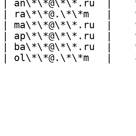
| an\*\*@\*\*.ru  |    
| ra\*\*@.\*\*m   |    
| ma\*\*@\*\*.ru  |    
| ap\*\*@\*\*.ru  |    
| ba\*\*@\*\*.ru  |    