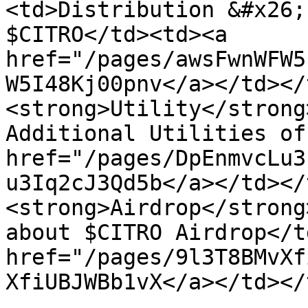
<td>Distribution &#x26;
$CITRO</td><td><a 
href="/pages/awsFwnWFW5
W5I48Kj00pnv</a></td></
<strong>Utility</strong
Additional Utilities of
href="/pages/DpEnmvcLu3
u3Iq2cJ3Qd5b</a></td></
<strong>Airdrop</strong
about $CITRO Airdrop</t
href="/pages/9l3T8BMvXf